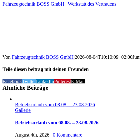
Fahrzeugtechnik BOSS GmbH | Werkstatt des Vertrauens
Von
Fahrzeugtechnik BOSS GmbH
|
2026-08-04T10:10:09+02:00
Jun
Teile diesen beitrag mit deinen Freunden
Facebook
Twitter
LinkedIn
Pinterest
E-Mail
Ähnliche Beiträge
Betriebsurlaub vom 08.08. – 23.08.2026
Gallerie
Betriebsurlaub vom 08.08. – 23.08.2026
August 4th, 2026
|
0 Kommentare