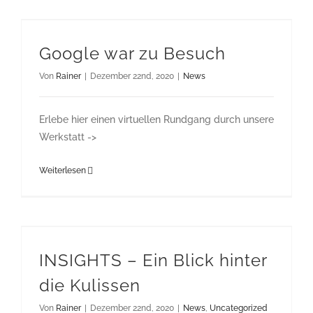
Google war zu Besuch
Von
Rainer
|
Dezember 22nd, 2020
|
News
Erlebe hier einen virtuellen Rundgang durch unsere
Werkstatt ->
Weiterlesen
INSIGHTS – Ein Blick hinter die Kulissen
INSIGHTS – Ein Blick hinter
die Kulissen
Von
Rainer
|
Dezember 22nd, 2020
|
News
,
Uncategorized