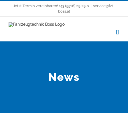
Zum
Jetzt Termin vereinbaren!
+43 (5516) 29 29 0
|
service@fzt-
Inhalt
boss.at
springen
News