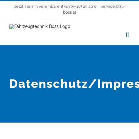
Zum
Jetzt Termin vereinbaren!
+43 (5516) 29 29 0
|
service@fzt-
Inhalt
boss.at
springen
Datenschutz/Impre