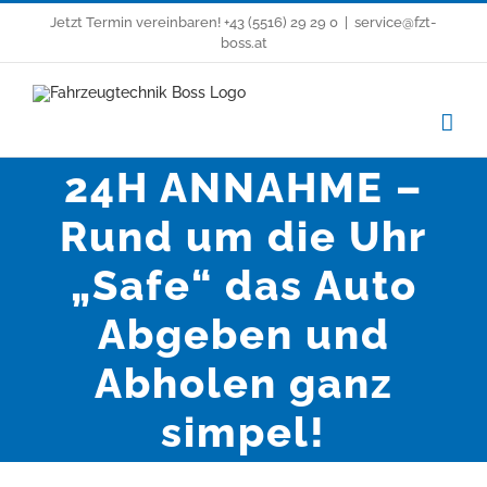
Zum
Jetzt Termin vereinbaren!
+43 (5516) 29 29 0
|
service@fzt-
Inhalt
boss.at
springen
24H ANNAHME –
Rund um die Uhr
„Safe“ das Auto
Abgeben und
Abholen ganz
simpel!