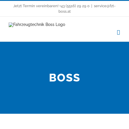
Zum
Jetzt Termin vereinbaren!
+43 (5516) 29 29 0
|
service@fzt-
Inhalt
boss.at
springen
BOSS